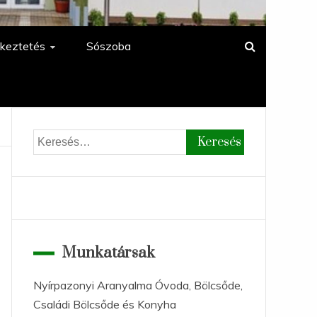
keztetés
Sószoba
Keresés:
Munkatársak
Nyírpazonyi Aranyalma Óvoda, Bölcsőde,
Családi Bölcsőde és Konyha