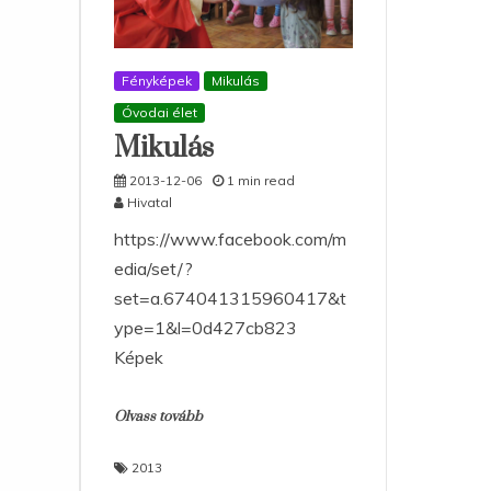
Fényképek
Mikulás
Óvodai élet
Mikulás
2013-12-06
1 min read
Hivatal
https://www.facebook.com/m
edia/set/?
set=a.674041315960417&t
ype=1&l=0d427cb823
Képek
Olvass tovább
2013