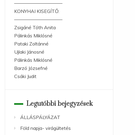
——————————
KONYHAI KISEGÍTŐ:
——————————
Zsigáné Tóth Anita
Pálinkás Miklósné
Pataki Zoltánné
Ujlaki Jánosné
Pálinkás Miklósné
Barzó Józsefné
Csáki Judit
Legutóbbi bejegyzések
ÁLLÁSPÁLYÁZAT
Föld napja- virágültetés