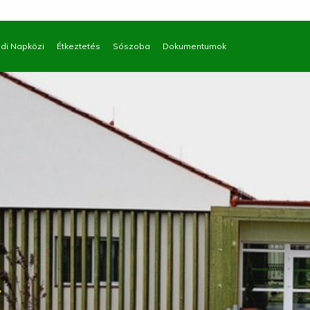
di Napközi
Étkeztetés
Sószoba
Dokumentumok