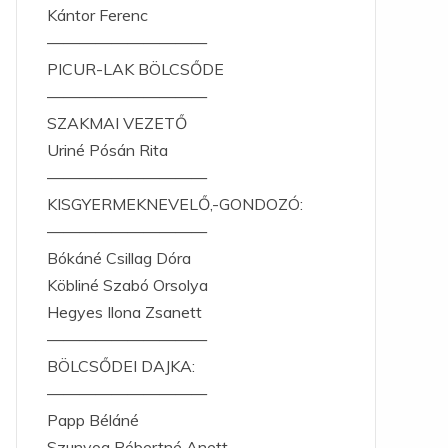
Kántor Ferenc
——————————
PICUR-LAK BÖLCSŐDE
——————————
SZAKMAI VEZETŐ
Uriné Pósán Rita
——————————
KISGYERMEKNEVELŐ,-GONDOZÓ:
——————————
Bókáné Csillag Dóra
Köbliné Szabó Orsolya
Hegyes Ilona Zsanett
——————————
BÖLCSŐDEI DAJKA:
——————————
Papp Béláné
Szunyog Róbertné Anett