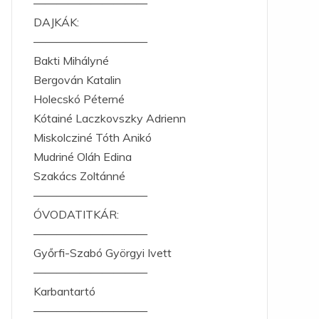
——————————
DAJKÁK:
——————————
Bakti Mihályné
Bergován Katalin
Holecskó Péterné
Kótainé Laczkovszky Adrienn
Miskolcziné Tóth Anikó
Mudriné Oláh Edina
Szakács Zoltánné
——————————
ÓVODATITKÁR:
——————————
Győrfi-Szabó Györgyi Ivett
——————————
Karbantartó
——————————