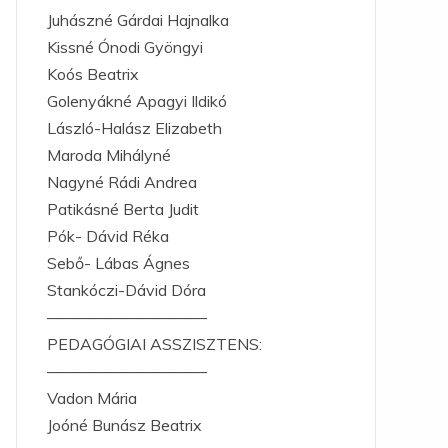
Juhászné Gárdai Hajnalka
Kissné Ónodi Gyöngyi
Koós Beatrix
Golenyákné Apagyi Ildikó
László-Halász Elizabeth
Maroda Mihályné
Nagyné Rádi Andrea
Patikásné Berta Judit
Pók- Dávid Réka
Sebő- Lábas Ágnes
Stankóczi-Dávid Dóra
——————————
PEDAGÓGIAI ASSZISZTENS:
——————————
Vadon Mária
Joóné Bunász Beatrix