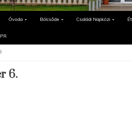
Óvoda
Bölcsőde
Családi Napközi
Ét
PR
6
r 6.