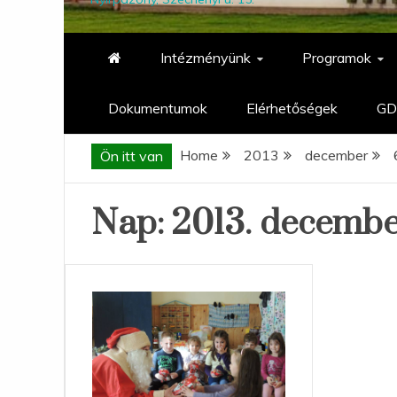
Intézményünk
Programok
Dokumentumok
Elérhetőségek
GD
Home
2013
december
Ön itt van
Nap:
2013. decembe