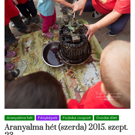
Aranyalma hét
Fényképek
Ficánka csoport
Óvodai élet
Aranyalma hét (szerda) 2015. szept.