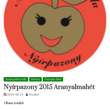
Aranyalma hét
Média
Óvodai élet
Nyírpazony 2015 Aranyalmahét
2015-09-23
Hivatal
Olvass tovább