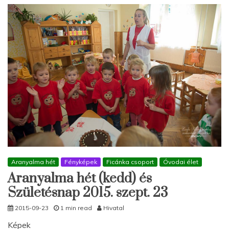
Aranyalma hét
Fényképek
Ficánka csoport
Óvodai élet
Aranyalma hét (kedd) és
Születésnap 2015. szept. 23
2015-09-23
1 min read
Hivatal
Képek