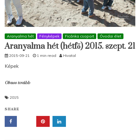
Aranyalma hét
Fényképek
Ficánka csoport
Óvodai élet
Aranyalma hét (hétfő) 2015. szept. 21
2015-09-21
1 min read
Hivatal
Képek
Olvass tovább
2015
SHARE