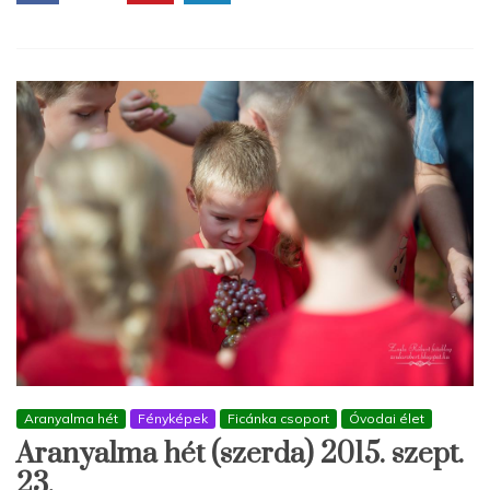
Aranyalma hét
Fényképek
Ficánka csoport
Óvodai élet
Aranyalma hét (szerda) 2015. szept.
23.