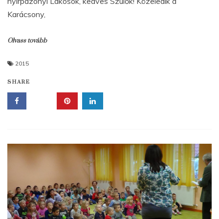
nyírpazonyi Lakosok, kedves Szülők! Közeledik a
Karácsony,
Olvass tovább
2015
SHARE