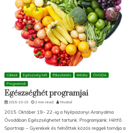
Cikkek
Egészség hét
Étkeztetés
Média
ÓVODA
Programok
Egészséghét programjai
2015-10-15
2 min read
Hivatal
2015. Október 19.- 22.-ig a Nyírpazonyi Aranyalma
Óvodában Egészséghetet tartunk. Programjaink: Hétfő:
Sportnap ~ Gyerekek és felnőttek közös reggeli tornája a