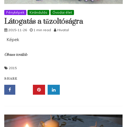
Fényképek
Kirándulás
Óvodai élet
Látogatás a tűzoltóságra
2015-11-26
1 min read
Hivatal
Képek
Olvass tovább
2015
SHARE