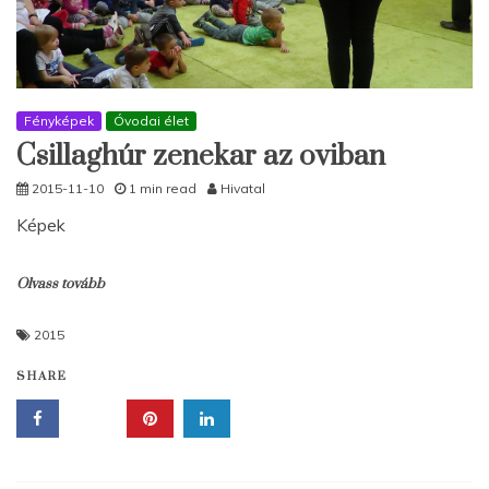
Fényképek
Óvodai élet
Csillaghúr zenekar az oviban
2015-11-10
1 min read
Hivatal
Képek
Olvass tovább
2015
SHARE