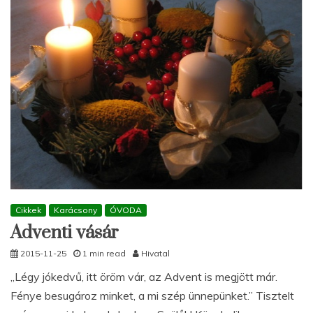
Cikkek
Karácsony
ÓVODA
Adventi vásár
2015-11-25
1 min read
Hivatal
„Légy jókedvű, itt öröm vár, az Advent is megjött már.
Fénye besugároz minket, a mi szép ünnepünket.” Tisztelt