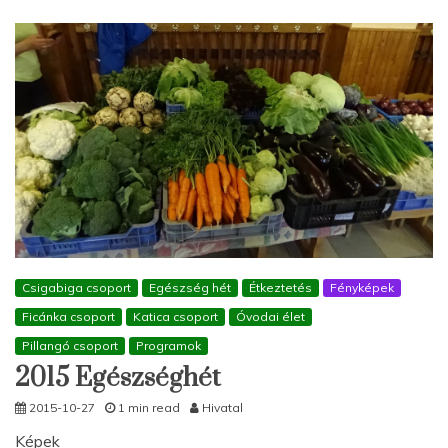
Csigabiga csoport
Egészség hét
Étkeztetés
Fényképek
Ficánka csoport
Katica csoport
Óvodai élet
Pillangó csoport
Programok
2015 Egészséghét
2015-10-27
1 min read
Hivatal
Képek