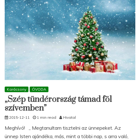
Karácsony
ÓVODA
„Szép tündérország támad föl
szívemben”
2015-12-11
1 min read
Hivatal
Meghívó! „ Megtanultam tisztelni az ünnepeket. Az
ünnep Isten ajándéka, más, mint a többi nap, s arra való,