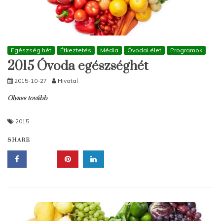
Egészség hét
Étkeztetés
Média
Óvodai élet
Programok
2015 Óvoda egészséghét
2015-10-27
Hivatal
Olvass tovább
2015
SHARE