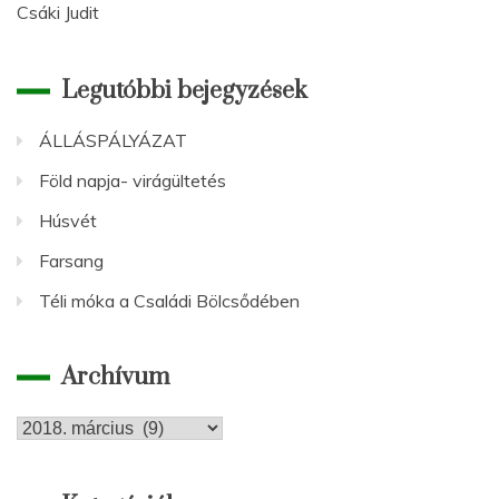
Csáki Judit
Legutóbbi bejegyzések
ÁLLÁSPÁLYÁZAT
Föld napja- virágültetés
Húsvét
Farsang
Téli móka a Családi Bölcsődében
Archívum
Archívum