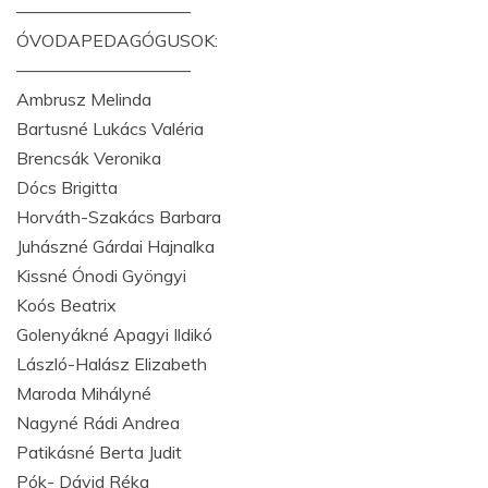
——————————
ÓVODAPEDAGÓGUSOK:
——————————
Ambrusz Melinda
Bartusné Lukács Valéria
Brencsák Veronika
Dócs Brigitta
Horváth-Szakács Barbara
Juhászné Gárdai Hajnalka
Kissné Ónodi Gyöngyi
Koós Beatrix
Golenyákné Apagyi Ildikó
László-Halász Elizabeth
Maroda Mihályné
Nagyné Rádi Andrea
Patikásné Berta Judit
Pók- Dávid Réka