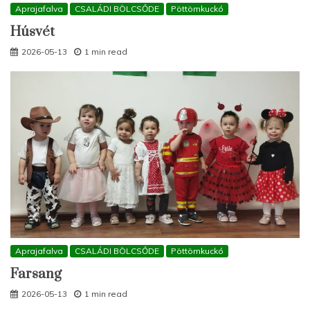
Aprajafalva
CSALÁDI BÖLCSŐDE
Pöttömkuckó
Húsvét
2026-05-13
1 min read
Aprajafalva
CSALÁDI BÖLCSŐDE
Pöttömkuckó
Farsang
2026-05-13
1 min read