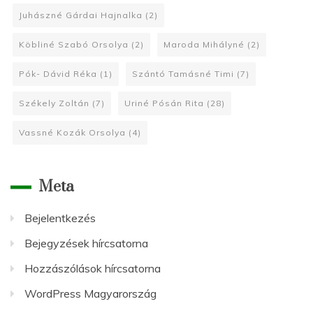
Juhászné Gárdai Hajnalka
(2)
Köbliné Szabó Orsolya
(2)
Maroda Mihályné
(2)
Pók- Dávid Réka
(1)
Szántó Tamásné Timi
(7)
Székely Zoltán
(7)
Uriné Pósán Rita
(28)
Vassné Kozák Orsolya
(4)
Meta
Bejelentkezés
Bejegyzések hírcsatorna
Hozzászólások hírcsatorna
WordPress Magyarország