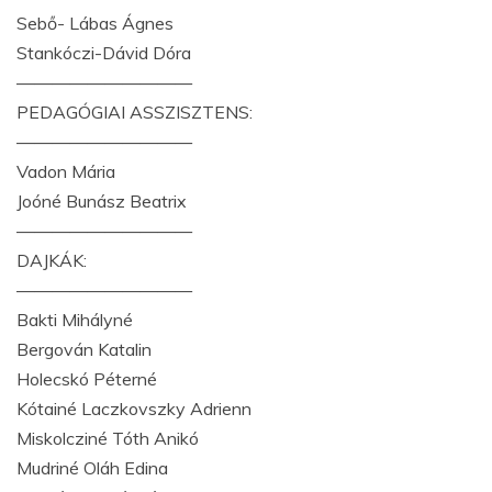
Sebő- Lábas Ágnes
Stankóczi-Dávid Dóra
——————————
PEDAGÓGIAI ASSZISZTENS:
——————————
Vadon Mária
Joóné Bunász Beatrix
——————————
DAJKÁK:
——————————
Bakti Mihályné
Bergován Katalin
Holecskó Péterné
Kótainé Laczkovszky Adrienn
Miskolcziné Tóth Anikó
Mudriné Oláh Edina