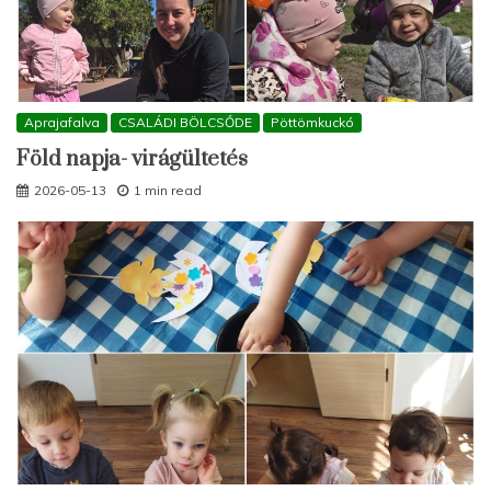
Aprajafalva
CSALÁDI BÖLCSŐDE
Pöttömkuckó
Föld napja- virágültetés
2026-05-13
1 min read