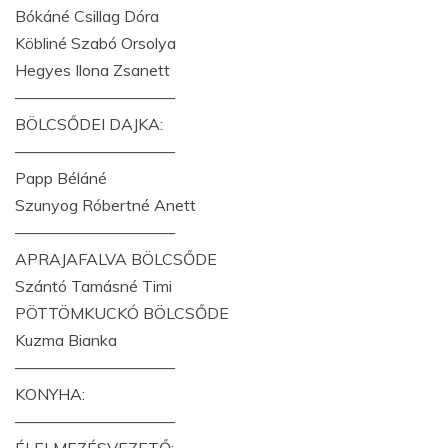
Bókáné Csillag Dóra
Köbliné Szabó Orsolya
Hegyes Ilona Zsanett
——————————
BÖLCSŐDEI DAJKA:
——————————
Papp Béláné
Szunyog Róbertné Anett
——————————
APRAJAFALVA BÖLCSŐDE
Szántó Tamásné Timi
PÖTTÖMKUCKÓ BÖLCSŐDE
Kuzma Bianka
——————————
KONYHA:
——————————
ÉLELMEZÉSVEZETŐ: