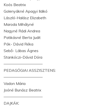
Koós Beatrix
Golenyákné Apagyi Ildikó
László-Halász Elizabeth
Maroda Mihályné
Nagyné Rádi Andrea
Patikásné Berta Judit
Pók- Dávid Réka
Sebő- Lábas Ágnes
Stankóczi-Dávid Dóra
——————————
PEDAGÓGIAI ASSZISZTENS:
——————————
Vadon Mária
Joóné Bunász Beatrix
——————————
DAJKÁK: