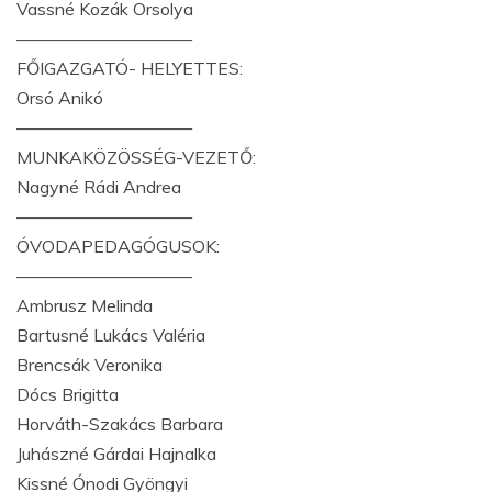
Vassné Kozák Orsolya
——————————
FŐIGAZGATÓ- HELYETTES:
Orsó Anikó
——————————
MUNKAKÖZÖSSÉG-VEZETŐ:
Nagyné Rádi Andrea
——————————
ÓVODAPEDAGÓGUSOK:
——————————
Ambrusz Melinda
Bartusné Lukács Valéria
Brencsák Veronika
Dócs Brigitta
Horváth-Szakács Barbara
Juhászné Gárdai Hajnalka
Kissné Ónodi Gyöngyi