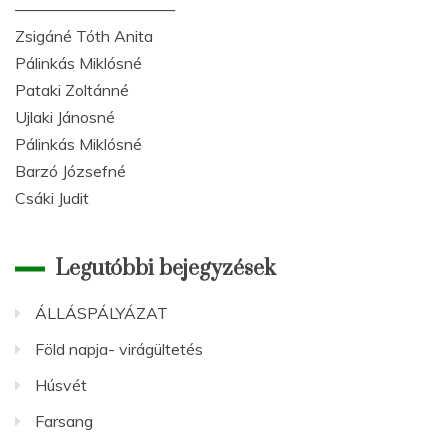
——————————
Zsigáné Tóth Anita
Pálinkás Miklósné
Pataki Zoltánné
Ujlaki Jánosné
Pálinkás Miklósné
Barzó Józsefné
Csáki Judit
Legutóbbi bejegyzések
ÁLLÁSPÁLYÁZAT
Föld napja- virágültetés
Húsvét
Farsang