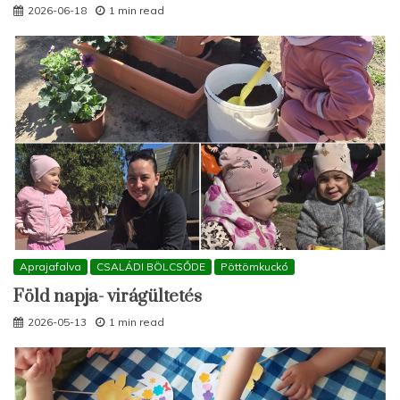
2026-06-18
1 min read
Aprajafalva
CSALÁDI BÖLCSŐDE
Pöttömkuckó
Föld napja- virágültetés
2026-05-13
1 min read