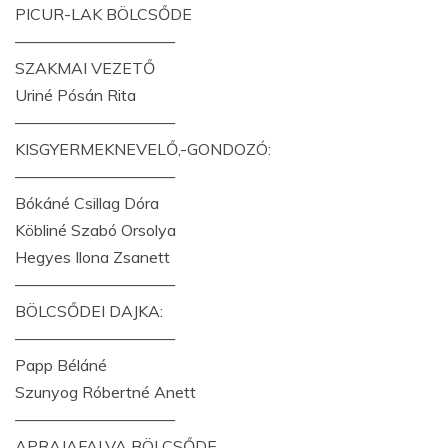
PICUR-LAK BÖLCSŐDE
——————————
SZAKMAI VEZETŐ
Uriné Pósán Rita
——————————
KISGYERMEKNEVELŐ,-GONDOZÓ:
——————————
Bókáné Csillag Dóra
Köbliné Szabó Orsolya
Hegyes Ilona Zsanett
——————————
BÖLCSŐDEI DAJKA:
——————————
Papp Béláné
Szunyog Róbertné Anett
——————————
APRAJAFALVA BÖLCSŐDE