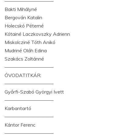
——————————
Bakti Mihályné
Bergován Katalin
Holecskó Péterné
Kótainé Laczkovszky Adrienn
Miskolcziné Tóth Anikó
Mudriné Oláh Edina
Szakács Zoltánné
——————————
ÓVODATITKÁR:
——————————
Győrfi-Szabó Györgyi Ivett
——————————
Karbantartó
——————————
Kántor Ferenc
——————————