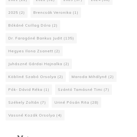
2025
(2)
Brencsák Veronika
(1)
Bókáné Csillag Dóra
(2)
Dr. Faragóné Bankus Judit
(135)
Hegyes Ilona Zsanett
(2)
Juhászné Gárdai Hajnalka
(2)
Köbliné Szabó Orsolya
(2)
Maroda Mihályné
(2)
Pók- Dávid Réka
(1)
Szántó Tamásné Timi
(7)
Székely Zoltán
(7)
Uriné Pósán Rita
(28)
Vassné Kozák Orsolya
(4)