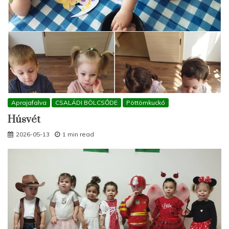
Aprajafalva
CSALÁDI BÖLCSŐDE
Pöttömkuckó
Húsvét
2026-05-13
1 min read