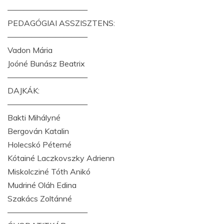
——————————
PEDAGÓGIAI ASSZISZTENS:
——————————
Vadon Mária
Joóné Bunász Beatrix
——————————
DAJKÁK:
——————————
Bakti Mihályné
Bergován Katalin
Holecskó Péterné
Kótainé Laczkovszky Adrienn
Miskolcziné Tóth Anikó
Mudriné Oláh Edina
Szakács Zoltánné
——————————