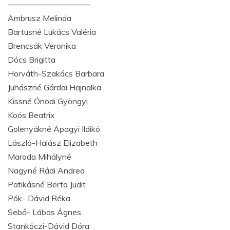
——————————
Ambrusz Melinda
Bartusné Lukács Valéria
Brencsák Veronika
Dócs Brigitta
Horváth-Szakács Barbara
Juhászné Gárdai Hajnalka
Kissné Ónodi Gyöngyi
Koós Beatrix
Golenyákné Apagyi Ildikó
László-Halász Elizabeth
Maroda Mihályné
Nagyné Rádi Andrea
Patikásné Berta Judit
Pók- Dávid Réka
Sebő- Lábas Ágnes
Stankóczi-Dávid Dóra