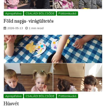
Aprajafalva
CSALÁDI BÖLCSŐDE
Pöttömkuckó
Föld napja- virágültetés
2026-05-13
1 min read
Aprajafalva
CSALÁDI BÖLCSŐDE
Pöttömkuckó
Húsvét