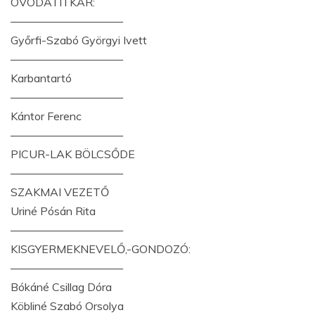
ÓVODATITKÁR:
——————————
Győrfi-Szabó Györgyi Ivett
——————————
Karbantartó
——————————
Kántor Ferenc
——————————
PICUR-LAK BÖLCSŐDE
——————————
SZAKMAI VEZETŐ
Uriné Pósán Rita
——————————
KISGYERMEKNEVELŐ,-GONDOZÓ:
——————————
Bókáné Csillag Dóra
Köbliné Szabó Orsolya