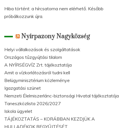
Hiba történt: a hírcsatorna nem elérhető. Később
próbálkozzunk újra.
Nyírpazony Nagyközség
Helyi vállalkozások és szolgáltatások
Országos tűzgyújtási tilalom
A NYÍRSÉGVÍZ Zrt. tájékoztatója
Amit a vízkorlátozásról tudni kell
Belügyminisztérium közleménye
Igazgatási szünet
Nemzeti Élelmiszerlánc-biztonsági Hivatal tájékoztatója
Taneszközlista 2026/2027
Iskola ügyelet
TÁJÉKOZTATÁS – KORÁBBAN KEZDJÜK A
HULLADÉKOK BEGYŰJTÉSÉT