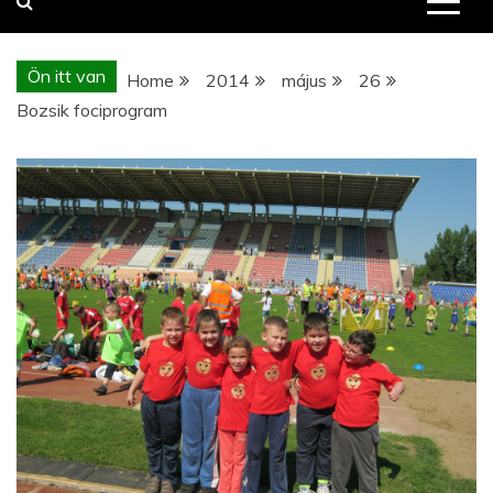
Ön itt van
Home
2014
május
26
Bozsik fociprogram