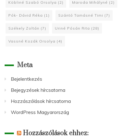
Köbliné Szabó Orsolya
(2)
Maroda Mihályné
(2)
Pók- Dávid Réka
(1)
Szántó Tamásné Timi
(7)
Székely Zoltán
(7)
Uriné Pósán Rita
(28)
Vassné Kozák Orsolya
(4)
Meta
Bejelentkezés
Bejegyzések hírcsatorna
Hozzászólások hírcsatorna
WordPress Magyarország
Hozzászólások ehhez: