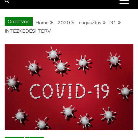
Ön itt van
Home
2020
augusztus
31
INTÉZKEDÉSI TERV