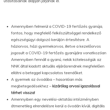
utasításainak alapján járjanak el.
Amennyiben felmerül a COVID-19 fertőzés gyanúja,
fontos, hogy megfelelő felkészültséggel rendelkező
egészségügyi dolgozó kerüljön értesítésre. A
háziorvos, házi gyermekorvos, illetve a kezelőorvos
jogosult a COVID-19 fertőzés gyanújára vonatkozóan
Amennyiben fennáll a gyanú, nekik kötelességük az
NNK által kiadott aktuális eljárásrendnek megfelelően
ellátni a beteggel kapcsolatos teendőket.
A gyermek az óvodába – hasonlóan más
megbetegedésekhez –
kizárólag orvosi igazolással
térhet vissza!
Amennyiben egy nevelési-oktatási intézményben
átmenetileg elrendelésre kerül a óvodán kívüli, digitális