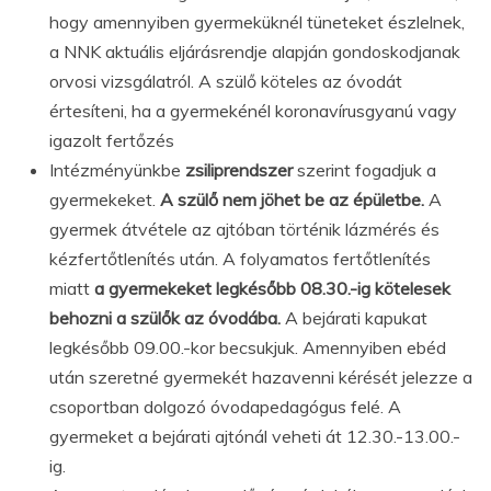
hogy amennyiben gyermeküknél tüneteket észlelnek,
a NNK aktuális eljárásrendje alapján gondoskodjanak
orvosi vizsgálatról. A szülő köteles az óvodát
értesíteni, ha a gyermekénél koronavírusgyanú vagy
igazolt fertőzés
Intézményünkbe
zsiliprendszer
szerint fogadjuk a
gyermekeket.
A szülő nem jöhet be az épületbe.
A
gyermek átvétele az ajtóban történik lázmérés és
kézfertőtlenítés után. A folyamatos fertőtlenítés
miatt
a gyermekeket legkésőbb 08.30.-ig kötelesek
behozni
a szülők az óvodába.
A bejárati kapukat
legkésőbb 09.00.-kor becsukjuk. Amennyiben ebéd
után szeretné gyermekét hazavenni kérését jelezze a
csoportban dolgozó óvodapedagógus felé. A
gyermeket a bejárati ajtónál veheti át 12.30.-13.00.-
ig.