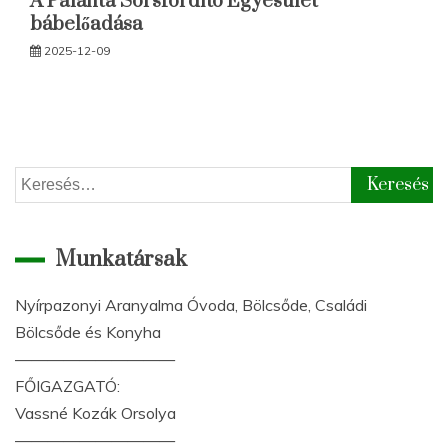
A Palánta Sorsfordító Egyesület
bábelőadása
2025-12-09
Keresés:
Munkatársak
Nyírpazonyi Aranyalma Óvoda, Bölcsőde, Családi
Bölcsőde és Konyha
——————————
FŐIGAZGATÓ:
Vassné Kozák Orsolya
——————————