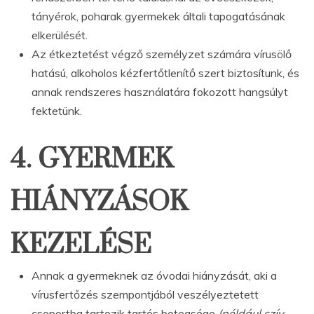
tányérok, poharak gyermekek általi tapogatásának
elkerülését.
Az étkeztetést végző személyzet számára vírusölő
hatású, alkoholos kézfertőtlenítő szert biztosítunk, és
annak rendszeres használatára fokozott hangsúlyt
fektetünk.
4. GYERMEK
HIÁNYZÁSOK
KEZELÉSE
Annak a gyermeknek az óvodai hiányzását, aki a
vírusfertőzés szempontjából veszélyeztetett
csoportba tartozik tartós betegsége
(például szív-