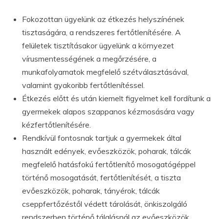
Fokozottan ügyelünk az étkezés helyszínének
tisztaságára, a rendszeres fertőtlenítésére. A
felületek tisztításakor ügyelünk a környezet
vírusmentességének a megőrzésére, a
munkafolyamatok megfelelő szétválasztásával,
valamint gyakoribb fertőtlenítéssel.
Étkezés előtt és után kiemelt figyelmet kell fordítunk a
gyermekek alapos szappanos kézmosására vagy
kézfertőtlenítésére.
Rendkívül fontosnak tartjuk a gyermekek által
használt edények, evőeszközök, poharak, tálcák
megfelelő hatásfokú fertőtlenítő mosogatógéppel
történő mosogatását, fertőtlenítését, a tiszta
evőeszközök, poharak, tányérok, tálcák
cseppfertőzéstől védett tárolását, önkiszolgáló
rendszerben történő tálalásnál az evőeszközök,