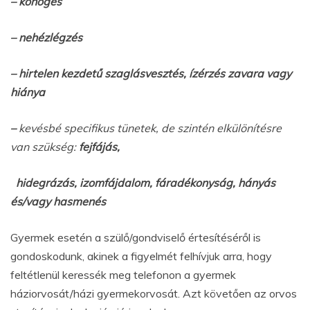
– köhögés
– nehézlégzés
– hirtelen kezdetű szaglásvesztés, ízérzés zavara vagy
hiánya
–
kevésbé specifikus tünetek, de szintén elkülönítésre
van szükség:
fejfájás,
hidegrázás, izomfájdalom, fáradékonyság, hányás
és/vagy hasmenés
Gyermek esetén a szülő/gondviselő értesítéséről is
gondoskodunk, akinek a figyelmét felhívjuk arra, hogy
feltétlenül keressék meg telefonon a gyermek
háziorvosát/házi gyermekorvosát. Azt követően az orvos