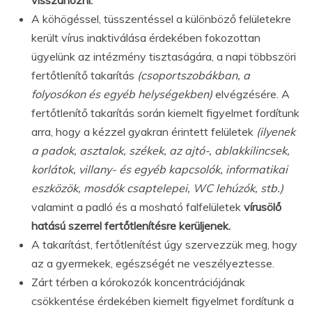
A köhögéssel, tüsszentéssel a különböző felületekre
került vírus inaktiválása érdekében fokozottan
ügyelünk az intézmény tisztaságára, a napi többszöri
fertőtlenítő takarítás
(csoportszobákban, a
folyosókon és egyéb helységekben)
elvégzésére. A
fertőtlenítő takarítás során kiemelt figyelmet fordítunk
arra, hogy a kézzel gyakran érintett felületek
(ilyenek
a padok, asztalok, székek, az ajtó-, ablakkilincsek,
korlátok, villany- és egyéb kapcsolók, informatikai
eszközök, mosdók csaptelepei, WC lehúzók, stb.)
valamint a padló és a mosható falfelületek
vírusölő
hatású szerrel fertőtlenítésre kerüljenek.
A takarítást, fertőtlenítést úgy szervezzük meg, hogy
az a gyermekek, egészségét ne veszélyeztesse.
Zárt térben a kórokozók koncentrációjának
csökkentése érdekében kiemelt figyelmet fordítunk a