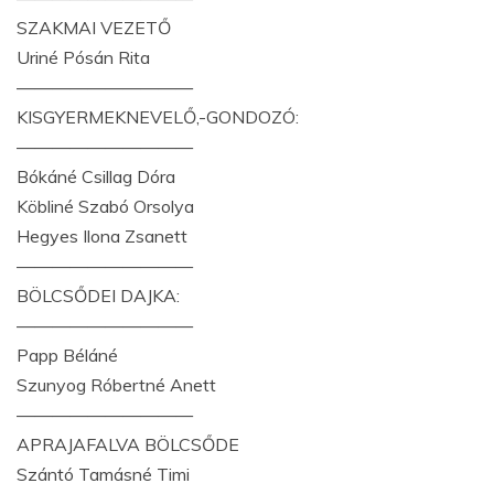
SZAKMAI VEZETŐ
Uriné Pósán Rita
——————————
KISGYERMEKNEVELŐ,-GONDOZÓ:
——————————
Bókáné Csillag Dóra
Köbliné Szabó Orsolya
Hegyes Ilona Zsanett
——————————
BÖLCSŐDEI DAJKA:
——————————
Papp Béláné
Szunyog Róbertné Anett
——————————
APRAJAFALVA BÖLCSŐDE
Szántó Tamásné Timi