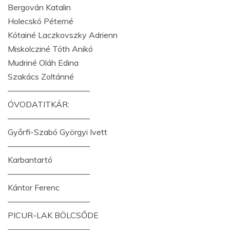
Bergován Katalin
Holecskó Péterné
Kótainé Laczkovszky Adrienn
Miskolcziné Tóth Anikó
Mudriné Oláh Edina
Szakács Zoltánné
——————————
ÓVODATITKÁR:
——————————
Győrfi-Szabó Györgyi Ivett
——————————
Karbantartó
——————————
Kántor Ferenc
——————————
PICUR-LAK BÖLCSŐDE
——————————