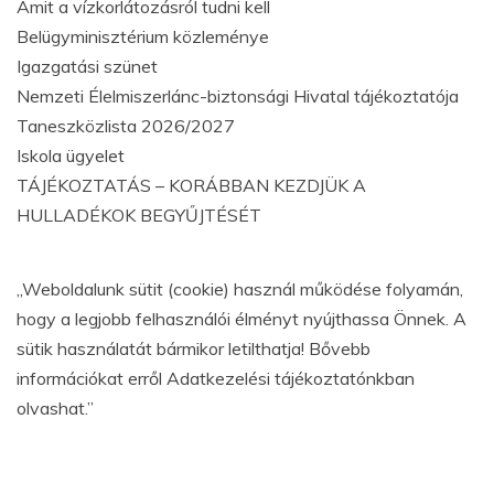
Amit a vízkorlátozásról tudni kell
Belügyminisztérium közleménye
Igazgatási szünet
Nemzeti Élelmiszerlánc-biztonsági Hivatal tájékoztatója
Taneszközlista 2026/2027
Iskola ügyelet
TÁJÉKOZTATÁS – KORÁBBAN KEZDJÜK A
HULLADÉKOK BEGYŰJTÉSÉT
„Weboldalunk sütit (cookie) használ működése folyamán,
hogy a legjobb felhasználói élményt nyújthassa Önnek. A
sütik használatát bármikor letilthatja! Bővebb
információkat erről Adatkezelési tájékoztatónkban
olvashat.”