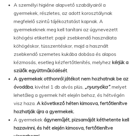
A személyi higiéne alapvető szabályairól a
gyermekek, részletes, az adott korosztálynak
megfelelő szintű tájékoztatást kapnak. A
gyermekeknek meg kell tanítani az úgynevezett
köhögési etikettet: papír zsebkendő használata
köhögéskor, tüsszentéskor, majd a használt
zsebkendő szemetes kukába dobása és alapos
kézmosás, esetleg kézfertőtlenítés, melyhez
kérjük a
szülők együttműködését
.
A gyermekek otthonról játékot nem hozhatnak be az
óvodába
, kivétel 1 db alvós plüs,
„nyunyóka”
, melyet
lehetőleg a gyermek hét elején behoz, és hétvégén
visz haza.
A következő héten kimosva, fertőtlenítve
hozhatják újra a gyermekek.
A gyermekek
ágyneműjét, pizsamáját kéthetente kell
hazavinni, és hét elején kimosva, fertőtlenítve
visszahozni.