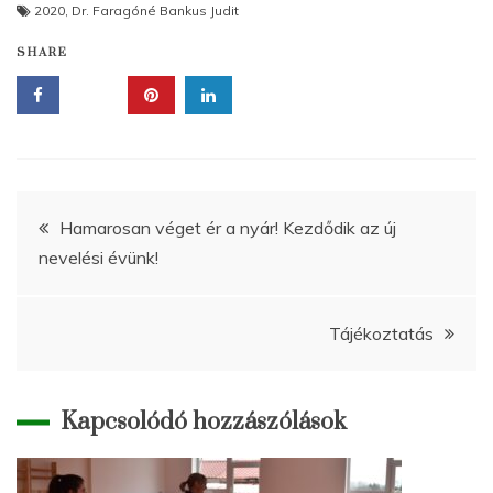
2020
,
Dr. Faragóné Bankus Judit
SHARE
Bejegyzés
Hamarosan véget ér a nyár! Kezdődik az új
nevelési évünk!
navigáció
Tájékoztatás
Kapcsolódó hozzászólások