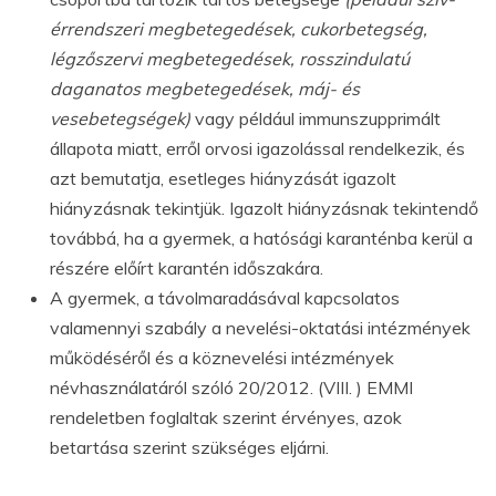
érrendszeri megbetegedések, cukorbetegség,
légzőszervi megbetegedések, rosszindulatú
daganatos megbetegedések, máj- és
vesebetegségek)
vagy például immunszupprimált
állapota miatt, erről orvosi igazolással rendelkezik, és
azt bemutatja, esetleges hiányzását igazolt
hiányzásnak tekintjük. Igazolt hiányzásnak tekintendő
továbbá, ha a gyermek, a hatósági karanténba kerül a
részére előírt karantén időszakára.
A gyermek, a távolmaradásával kapcsolatos
valamennyi szabály a nevelési-oktatási intézmények
működéséről és a köznevelési intézmények
névhasználatáról szóló 20/2012. (VIII. ) EMMI
rendeletben foglaltak szerint érvényes, azok
betartása szerint szükséges eljárni.