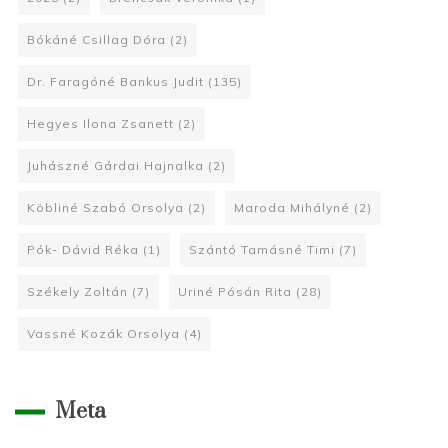
Bókáné Csillag Dóra
(2)
Dr. Faragóné Bankus Judit
(135)
Hegyes Ilona Zsanett
(2)
Juhászné Gárdai Hajnalka
(2)
Köbliné Szabó Orsolya
(2)
Maroda Mihályné
(2)
Pók- Dávid Réka
(1)
Szántó Tamásné Timi
(7)
Székely Zoltán
(7)
Uriné Pósán Rita
(28)
Vassné Kozák Orsolya
(4)
Meta