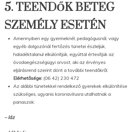
5. TEENDŐK BETEG
SZEMÉLY ESETÉN
Amennyiben egy gyermeknél, pedagógusnál, vagy
egyéb dolgozónál fertőzés tünetei észleljük,
haladéktalanul elkülönítjük, egyúttal értesítjük az
óvodaegészségügyi orvost, aki az érvényes
eljárásrend szerint dönt a további teendőkről.
Elérhetősége:
(06 42) 230 472
Az alábbi tünetekkel rendelkező gyerekek elkülönítése
szükséges, ugyanis koronavírusra utalhatnak a
panaszok:
– láz