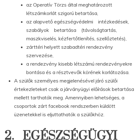
az Operatív Törzs által meghatározott
létszámkorlát szigorú betartása,
az alapvető egészségvédelmi intézkedések,
szabályok betartása (távolságtartás,
maszkviselés, kézfertőtlenítés, szellőztetés),
zárttéri helyett szabadtéri rendezvény
szervezése,
a rendezvény kisebb létszámú rendezvényekre
bontása és a résztvevők körének korlátozása.
A szülők személyes megjelenésével járó szülői
értekezleteket csak a járványügyi előírások betartása
mellett tarthatók meg. Amennyiben lehetséges, a
csoportok zárt facebook rendszerben küldött
üzenetekkel is eljuttathatók a szülőkhöz.
2. EGÉSZSÉGÜGYI