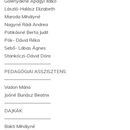
Golenyákné Apagyi Ildikó
László-Halász Elizabeth
Maroda Mihályné
Nagyné Rádi Andrea
Patikásné Berta Judit
Pók- Dávid Réka
Sebő- Lábas Ágnes
Stankóczi-Dávid Dóra
——————————
PEDAGÓGIAI ASSZISZTENS:
——————————
Vadon Mária
Joóné Bunász Beatrix
——————————
DAJKÁK:
——————————
Bakti Mihályné