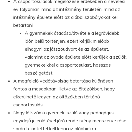
A csoportosulások megelőzése érdekében a nevelési
év folyamán, mind az intézmény területén, mind az
intézmény épülete előtt az alábbi szabályokat kell
betartani.
A gyermekek átadása/átvétele a legrövidebb
időn belül történjen, ezért kérjük mielőbb
elhagyni az játszóudvart és az épületet,
valamint az óvoda épülete előtt kerüljék a szülők,
gyermekeikkel a csoportosulást, hosszas
beszélgetést.
A megfelelő védőtávolság betartása különösen
fontos a mosdókban, illetve az öltözőkben, hogy
elkerülhető legyen az öltözőkben történő
csoportosulás.
Nagy létszámú gyermek, szülő vagy pedagógus
egyidejű jelenlétével járó rendezvény megszervezése
során tekintettel kell lenni az alábbiakra: