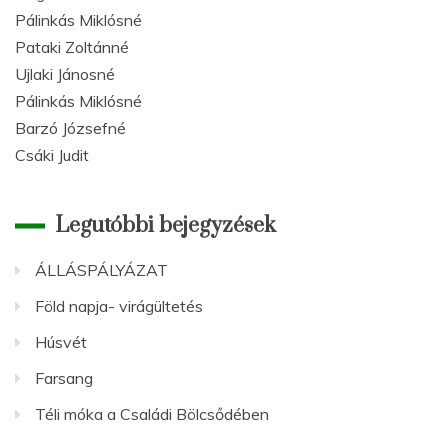
Pálinkás Miklósné
Pataki Zoltánné
Ujlaki Jánosné
Pálinkás Miklósné
Barzó Józsefné
Csáki Judit
Legutóbbi bejegyzések
ÁLLÁSPÁLYÁZAT
Föld napja- virágültetés
Húsvét
Farsang
Téli móka a Családi Bölcsődében