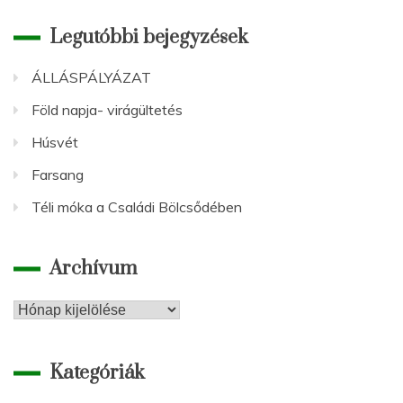
Legutóbbi bejegyzések
ÁLLÁSPÁLYÁZAT
Föld napja- virágültetés
Húsvét
Farsang
Téli móka a Családi Bölcsődében
Archívum
Archívum
Kategóriák