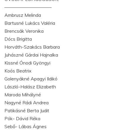
——————————
Ambrusz Melinda
Bartusné Lukács Valéria
Brencsák Veronika
Dócs Brigitta
Horváth-Szakács Barbara
Juhászné Gárdai Hajnalka
Kissné Ónodi Gyöngyi
Koós Beatrix
Golenyákné Apagyi Ildikó
László-Halász Elizabeth
Maroda Mihályné
Nagyné Rádi Andrea
Patikásné Berta Judit
Pók- Dávid Réka
Sebő- Lábas Ágnes