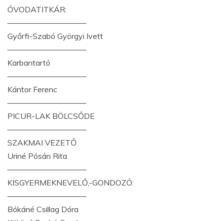
ÓVODATITKÁR:
——————————
Győrfi-Szabó Györgyi Ivett
——————————
Karbantartó
——————————
Kántor Ferenc
——————————
PICUR-LAK BÖLCSŐDE
——————————
SZAKMAI VEZETŐ
Uriné Pósán Rita
——————————
KISGYERMEKNEVELŐ,-GONDOZÓ:
——————————
Bókáné Csillag Dóra