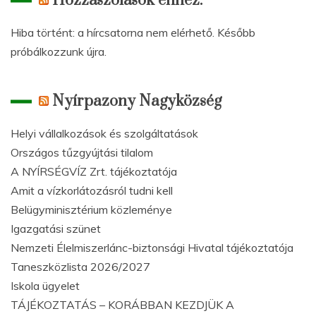
Hozzászólások ehhez:
Hiba történt: a hírcsatorna nem elérhető. Később
próbálkozzunk újra.
Nyírpazony Nagyközség
Helyi vállalkozások és szolgáltatások
Országos tűzgyújtási tilalom
A NYÍRSÉGVÍZ Zrt. tájékoztatója
Amit a vízkorlátozásról tudni kell
Belügyminisztérium közleménye
Igazgatási szünet
Nemzeti Élelmiszerlánc-biztonsági Hivatal tájékoztatója
Taneszközlista 2026/2027
Iskola ügyelet
TÁJÉKOZTATÁS – KORÁBBAN KEZDJÜK A