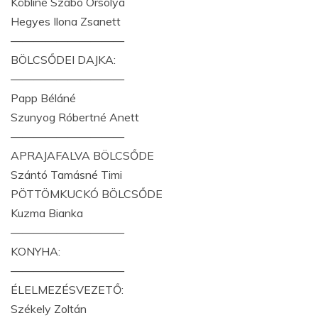
Köbliné Szabó Orsolya
Hegyes Ilona Zsanett
——————————
BÖLCSŐDEI DAJKA:
——————————
Papp Béláné
Szunyog Róbertné Anett
——————————
APRAJAFALVA BÖLCSŐDE
Szántó Tamásné Timi
PÖTTÖMKUCKÓ BÖLCSŐDE
Kuzma Bianka
——————————
KONYHA:
——————————
ÉLELMEZÉSVEZETŐ:
Székely Zoltán