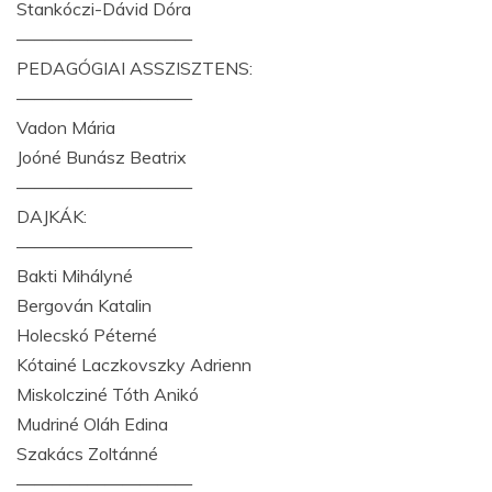
Stankóczi-Dávid Dóra
——————————
PEDAGÓGIAI ASSZISZTENS:
——————————
Vadon Mária
Joóné Bunász Beatrix
——————————
DAJKÁK:
——————————
Bakti Mihályné
Bergován Katalin
Holecskó Péterné
Kótainé Laczkovszky Adrienn
Miskolcziné Tóth Anikó
Mudriné Oláh Edina
Szakács Zoltánné
——————————