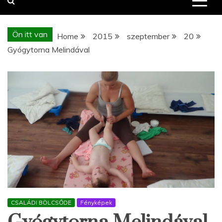
Ön itt van
Home
2015
szeptember
20
Gyógytorna Melindával
CSALÁDI BÖLCSŐDE
Fényképek