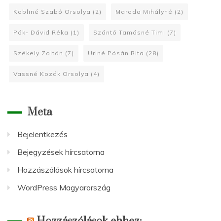
Köbliné Szabó Orsolya
(2)
Maroda Mihályné
(2)
Pók- Dávid Réka
(1)
Szántó Tamásné Timi
(7)
Székely Zoltán
(7)
Uriné Pósán Rita
(28)
Vassné Kozák Orsolya
(4)
Meta
Bejelentkezés
Bejegyzések hírcsatorna
Hozzászólások hírcsatorna
WordPress Magyarország