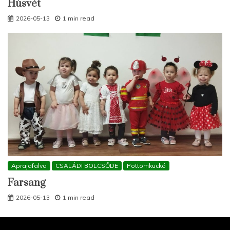
Húsvét
2026-05-13
1 min read
Aprajafalva
CSALÁDI BÖLCSŐDE
Pöttömkuckó
Farsang
2026-05-13
1 min read