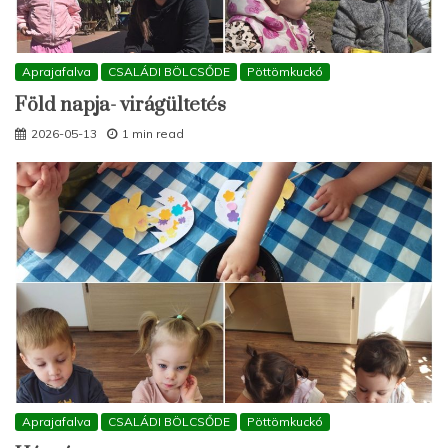
Aprajafalva
CSALÁDI BÖLCSŐDE
Pöttömkuckó
Föld napja- virágültetés
2026-05-13
1 min read
Aprajafalva
CSALÁDI BÖLCSŐDE
Pöttömkuckó