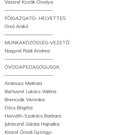
Vassné Kozák Orsolya
——————————
FŐIGAZGATÓ- HELYETTES:
Orsó Anikó
——————————
MUNKAKÖZÖSSÉG-VEZETŐ:
Nagyné Rádi Andrea
——————————
ÓVODAPEDAGÓGUSOK:
——————————
Ambrusz Melinda
Bartusné Lukács Valéria
Brencsák Veronika
Dócs Brigitta
Horváth-Szakács Barbara
Juhászné Gárdai Hajnalka
Kissné Ónodi Gyöngyi