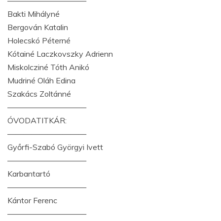
——————————
Bakti Mihályné
Bergován Katalin
Holecskó Péterné
Kótainé Laczkovszky Adrienn
Miskolcziné Tóth Anikó
Mudriné Oláh Edina
Szakács Zoltánné
——————————
ÓVODATITKÁR:
——————————
Győrfi-Szabó Györgyi Ivett
——————————
Karbantartó
——————————
Kántor Ferenc
——————————