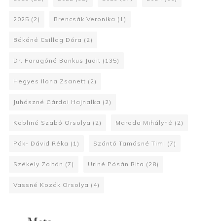
2025
(2)
Brencsák Veronika
(1)
Bókáné Csillag Dóra
(2)
Dr. Faragóné Bankus Judit
(135)
Hegyes Ilona Zsanett
(2)
Juhászné Gárdai Hajnalka
(2)
Köbliné Szabó Orsolya
(2)
Maroda Mihályné
(2)
Pók- Dávid Réka
(1)
Szántó Tamásné Timi
(7)
Székely Zoltán
(7)
Uriné Pósán Rita
(28)
Vassné Kozák Orsolya
(4)