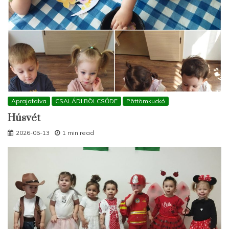
Aprajafalva
CSALÁDI BÖLCSŐDE
Pöttömkuckó
Húsvét
2026-05-13
1 min read