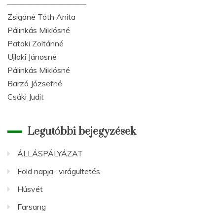
——————————
Zsigáné Tóth Anita
Pálinkás Miklósné
Pataki Zoltánné
Ujlaki Jánosné
Pálinkás Miklósné
Barzó Józsefné
Csáki Judit
Legutóbbi bejegyzések
ÁLLÁSPÁLYÁZAT
Föld napja- virágültetés
Húsvét
Farsang