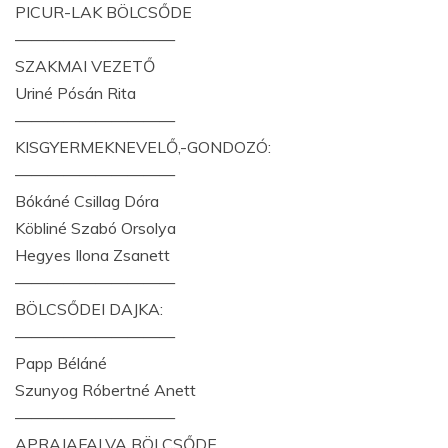
PICUR-LAK BÖLCSŐDE
——————————
SZAKMAI VEZETŐ
Uriné Pósán Rita
——————————
KISGYERMEKNEVELŐ,-GONDOZÓ:
——————————
Bókáné Csillag Dóra
Köbliné Szabó Orsolya
Hegyes Ilona Zsanett
——————————
BÖLCSŐDEI DAJKA:
——————————
Papp Béláné
Szunyog Róbertné Anett
——————————
APRAJAFALVA BÖLCSŐDE