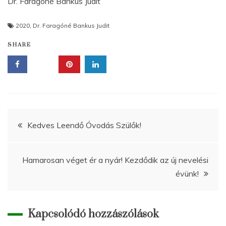
Dr. Faragóné Bankus Judit
2020
,
Dr. Faragóné Bankus Judit
SHARE
Bejegyzés
Kedves Leendő Óvodás Szülők!
navigáció
Hamarosan véget ér a nyár! Kezdődik az új nevelési
évünk!
Kapcsolódó hozzászólások