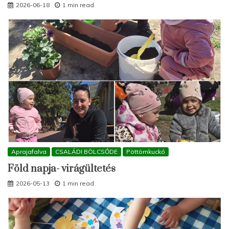
2026-06-18
1 min read
Aprajafalva
CSALÁDI BÖLCSŐDE
Pöttömkuckó
Föld napja- virágültetés
2026-05-13
1 min read