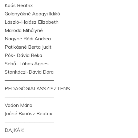
Koós Beatrix
Golenyákné Apagyi Ildikó
László-Halász Elizabeth
Maroda Mihályné
Nagyné Rádi Andrea
Patikásné Berta Judit
Pók- Dávid Réka
Sebő- Lábas Ágnes
Stankóczi-Dávid Dóra
——————————
PEDAGÓGIAI ASSZISZTENS:
——————————
Vadon Mária
Joóné Bunász Beatrix
——————————
DAJKÁK: