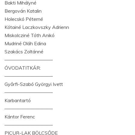
Bakti Mihályné
Bergován Katalin
Holecskó Péterné
Kótainé Laczkovszky Adrienn
Miskolcziné Tóth Anikó
Mudriné Oláh Edina
Szakács Zoltánné
——————————
ÓVODATITKÁR:
——————————
Győrfi-Szabó Györgyi Ivett
——————————
Karbantartó
——————————
Kántor Ferenc
——————————
PICUR-LAK BÖLCSŐDE