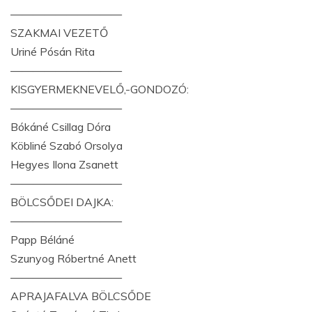
——————————
SZAKMAI VEZETŐ
Uriné Pósán Rita
——————————
KISGYERMEKNEVELŐ,-GONDOZÓ:
——————————
Bókáné Csillag Dóra
Köbliné Szabó Orsolya
Hegyes Ilona Zsanett
——————————
BÖLCSŐDEI DAJKA:
——————————
Papp Béláné
Szunyog Róbertné Anett
——————————
APRAJAFALVA BÖLCSŐDE