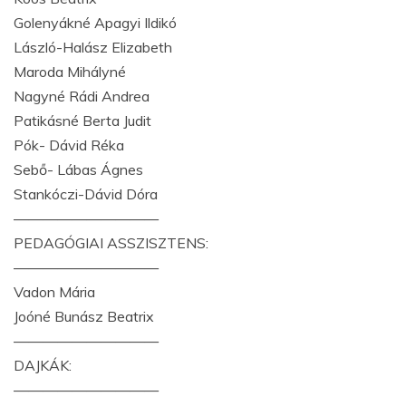
Golenyákné Apagyi Ildikó
László-Halász Elizabeth
Maroda Mihályné
Nagyné Rádi Andrea
Patikásné Berta Judit
Pók- Dávid Réka
Sebő- Lábas Ágnes
Stankóczi-Dávid Dóra
——————————
PEDAGÓGIAI ASSZISZTENS:
——————————
Vadon Mária
Joóné Bunász Beatrix
——————————
DAJKÁK:
——————————