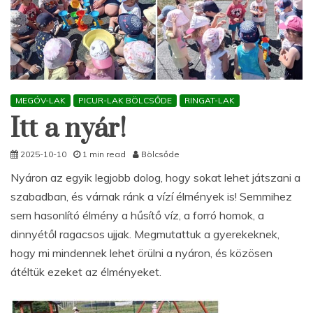
MEGÓV-LAK
PICUR-LAK BÖLCSŐDE
RINGAT-LAK
Itt a nyár!
2025-10-10
1 min read
Bölcsőde
Nyáron az egyik legjobb dolog, hogy sokat lehet játszani a
szabadban, és várnak ránk a vízí élmények is! Semmihez
sem hasonlító élmény a hűsítő víz, a forró homok, a
dinnyétől ragacsos ujjak. Megmutattuk a gyerekeknek,
hogy mi mindennek lehet örülni a nyáron, és közösen
átéltük ezeket az élményeket.