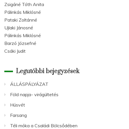
Zsigáné Tóth Anita
Pálinkás Miklósné
Pataki Zoltánné
Ujlaki Jánosné
Pálinkás Miklósné
Barzó Józsefné
Csáki Judit
Legutóbbi bejegyzések
ÁLLÁSPÁLYÁZAT
Föld napja- virágültetés
Húsvét
Farsang
Téli móka a Családi Bölcsődében