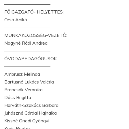
——————————
FŐIGAZGATÓ- HELYETTES:
Orsó Anikó
——————————
MUNKAKÖZÖSSÉG-VEZETŐ:
Nagyné Rádi Andrea
——————————
ÓVODAPEDAGÓGUSOK:
——————————
Ambrusz Melinda
Bartusné Lukács Valéria
Brencsák Veronika
Dócs Brigitta
Horváth-Szakács Barbara
Juhászné Gárdai Hajnalka
Kissné Ónodi Gyöngyi
Koós Beatrix