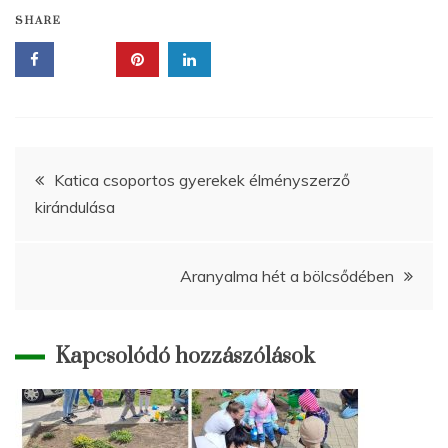
SHARE
Bejegyzés
Katica csoportos gyerekek élményszerző
kirándulása
navigáció
Aranyalma hét a bölcsődében
Kapcsolódó hozzászólások