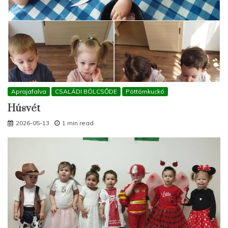
Aprajafalva
CSALÁDI BÖLCSŐDE
Pöttömkuckó
Húsvét
2026-05-13
1 min read