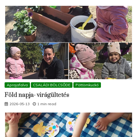
Aprajafalva
CSALÁDI BÖLCSŐDE
Pöttömkuckó
Föld napja- virágültetés
2026-05-13
1 min read