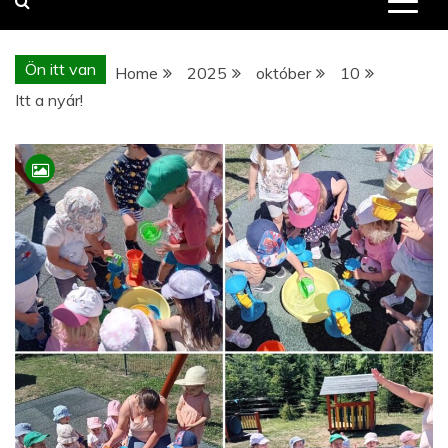
Ön itt van
Home
2025
október
10
Itt a nyár!