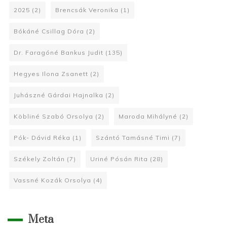
2025
(2)
Brencsák Veronika
(1)
Bókáné Csillag Dóra
(2)
Dr. Faragóné Bankus Judit
(135)
Hegyes Ilona Zsanett
(2)
Juhászné Gárdai Hajnalka
(2)
Köbliné Szabó Orsolya
(2)
Maroda Mihályné
(2)
Pók- Dávid Réka
(1)
Szántó Tamásné Timi
(7)
Székely Zoltán
(7)
Uriné Pósán Rita
(28)
Vassné Kozák Orsolya
(4)
Meta