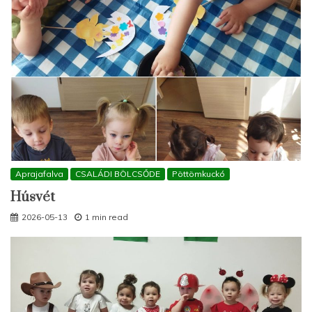
Aprajafalva
CSALÁDI BÖLCSŐDE
Pöttömkuckó
Húsvét
2026-05-13
1 min read