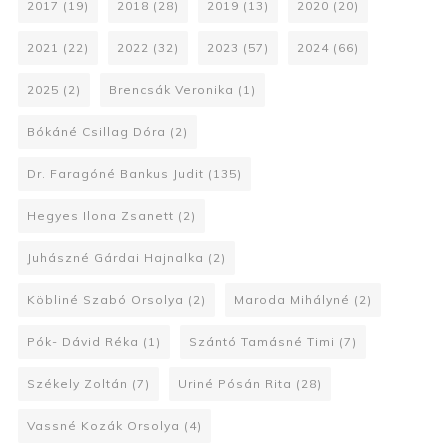
2017
(19)
2018
(28)
2019
(13)
2020
(20)
2021
(22)
2022
(32)
2023
(57)
2024
(66)
2025
(2)
Brencsák Veronika
(1)
Bókáné Csillag Dóra
(2)
Dr. Faragóné Bankus Judit
(135)
Hegyes Ilona Zsanett
(2)
Juhászné Gárdai Hajnalka
(2)
Köbliné Szabó Orsolya
(2)
Maroda Mihályné
(2)
Pók- Dávid Réka
(1)
Szántó Tamásné Timi
(7)
Székely Zoltán
(7)
Uriné Pósán Rita
(28)
Vassné Kozák Orsolya
(4)