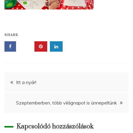
SHARE
Bejegyzés
Itt a nyár!
navigáció
Szeptemberben, több világnapot is ünnepeltünk
Kapcsolódó hozzászólások