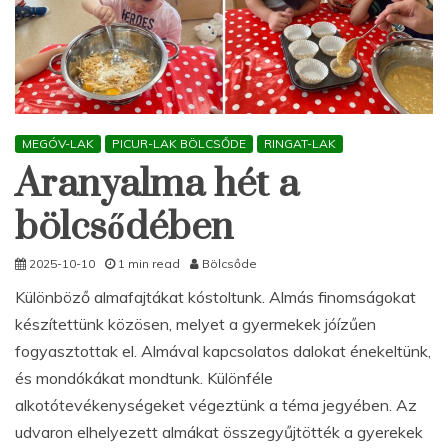
MEGÓV-LAK
PICUR-LAK BÖLCSŐDE
RINGAT-LAK
Aranyalma hét a
bölcsődében
2025-10-10
1 min read
Bölcsőde
Különböző almafajtákat kóstoltunk. Almás finomságokat
készítettünk közösen, melyet a gyermekek jóízűen
fogyasztottak el. Almával kapcsolatos dalokat énekeltünk,
és mondókákat mondtunk. Különféle
alkotótevékenységeket végeztünk a téma jegyében. Az
udvaron elhelyezett almákat összegyűjtötték a gyerekek