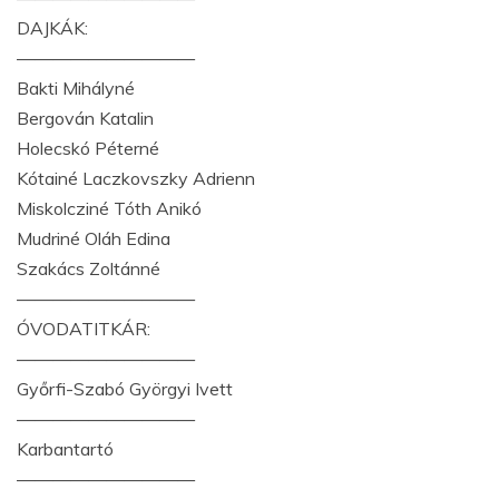
DAJKÁK:
——————————
Bakti Mihályné
Bergován Katalin
Holecskó Péterné
Kótainé Laczkovszky Adrienn
Miskolcziné Tóth Anikó
Mudriné Oláh Edina
Szakács Zoltánné
——————————
ÓVODATITKÁR:
——————————
Győrfi-Szabó Györgyi Ivett
——————————
Karbantartó
——————————