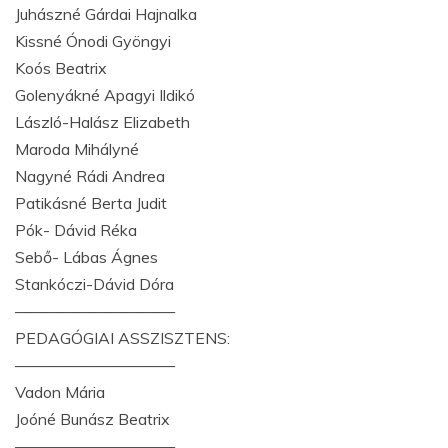
Juhászné Gárdai Hajnalka
Kissné Ónodi Gyöngyi
Koós Beatrix
Golenyákné Apagyi Ildikó
László-Halász Elizabeth
Maroda Mihályné
Nagyné Rádi Andrea
Patikásné Berta Judit
Pók- Dávid Réka
Sebő- Lábas Ágnes
Stankóczi-Dávid Dóra
——————————
PEDAGÓGIAI ASSZISZTENS:
——————————
Vadon Mária
Joóné Bunász Beatrix
——————————