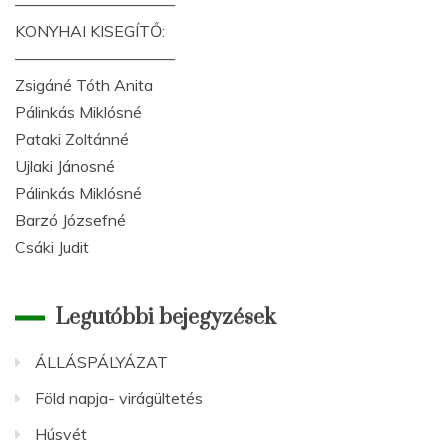
——————————
KONYHAI KISEGÍTŐ:
——————————
Zsigáné Tóth Anita
Pálinkás Miklósné
Pataki Zoltánné
Ujlaki Jánosné
Pálinkás Miklósné
Barzó Józsefné
Csáki Judit
Legutóbbi bejegyzések
ÁLLÁSPÁLYÁZAT
Föld napja- virágültetés
Húsvét