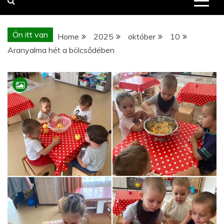
Ön itt van
Home
2025
október
10
Aranyalma hét a bölcsődében