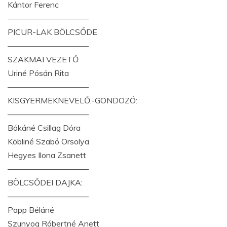
Kántor Ferenc
——————————
PICUR-LAK BÖLCSŐDE
——————————
SZAKMAI VEZETŐ
Uriné Pósán Rita
——————————
KISGYERMEKNEVELŐ,-GONDOZÓ:
——————————
Bókáné Csillag Dóra
Köbliné Szabó Orsolya
Hegyes Ilona Zsanett
——————————
BÖLCSŐDEI DAJKA:
——————————
Papp Béláné
Szunyog Róbertné Anett